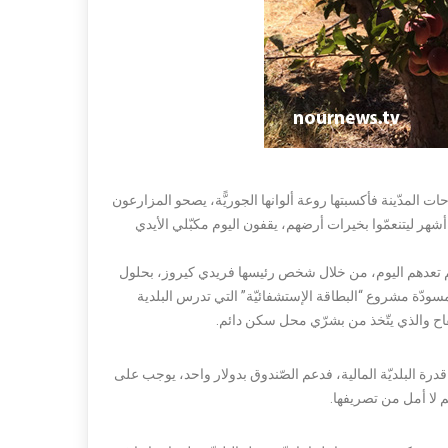
ات المدّينة فأكسبتها روعة ألوانها الجوريًّة، يصحو المزارعون
شهر ليتنعمّوا بخيرات أرضهم، يقفون اليوم مكبّلي الأيدي
هم تعدهم اليوم، من خلال شخص رئيسها فريدي كيروز، بحلول
ودّة مشروع “البطاقة الإستشفائيّة” التي تدرس البلدية
ق قدرة البلديّة المالية، فدعم الصّندوق بدولار واحد، يوجب على