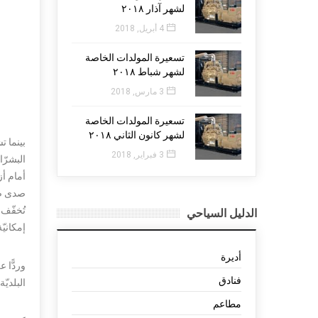
لشهر آذار ٢٠١٨
4 أبريل, 2018
تسعيرة المولدات الخاصة
لشهر شباط ٢٠١٨
3 مارس, 2018
تسعيرة المولدات الخاصة
لشهر كانون الثاني ٢٠١٨
بينما ت
3 فبراير, 2018
البشرّا
أمام أ
صدى صر
تُخفّف
الدليل السياحي
إمكانيّة تو
أديرة
وردًّا 
فنادق
البلديّة تأمين مبلغ لا يق
مطاعم