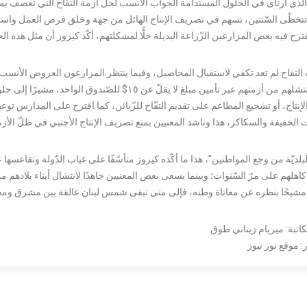
لذي ارتأى في الحلول المستدامة الجواب الأنسب لحلّ أزمة التفّاح التي تعصف بمد
ا تتخطّى السّنتين، تسهم في تصريف الإنتاج الهائل من جهة وخلق فرص العمل وا
ترح فيه بعض المزارعين الزّراعة البديلة حلًّا لمشكلتهم، أكّد كيروز أن مثل هذه 
 التفاح لم تعد تكفي لاستقبال المحاصيل، وفيما ينتظر المزارعون العروض الأنسب لبي
إغاثة تنتشلهم من أزمتهم عبر تأمين مبلغ لا يقلّ عن ١٥
إنتاج، أو تشجيع المطاعم على تقديم التفّاح للزّبائن، كما اقترح على المدارس توعية
 الخفيفة والسكاكر، هذا وناشد المعنيين بمنع تصريف الإنتاج الأجنبي في ظلّ الأزمة 
بلديّة من وجع المواطنين”، هذا ما أكّده كيروز متأسّفًا على غياب الدّولة وتقاعسها 
اهلهم على مرّ السّنوات؛ وبينما يسعى بعض المعنيين جاهدًا لانتشال أبناء بلاده
 مشيحًا بنظره عن معاناة وطنه، فإلى متى تبقى شمس لبنان عالقة بين مشرق وم
اتبة: ميريام زيناني طوق
 موقع نور نيوز