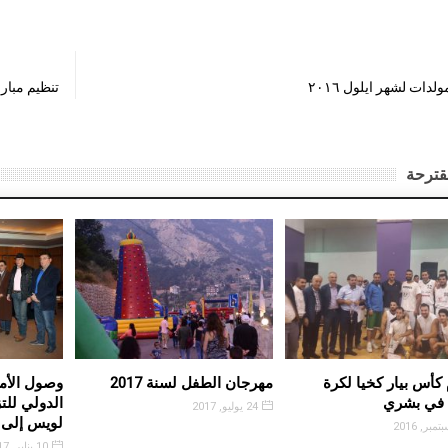
لدات لشهر ايلول ٢٠١٦
تنظيم مبار
قترحة
ت مرسلات
اختتام كأس بيار كخيا لكرة
مهرجان الطفل لسنة 2017
تول
السلة في بشري
24 يوليو, 2017
19 سبتمبر, 2016