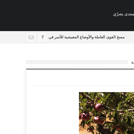
نتدى بشرّي
مسح القوى العاملة والأوضاع المعيشية للأسر في لبنان
فرص عمل في منط
ة