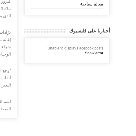
كيروز ا
معالم سياحية
مدّة ل
الذي يق
أخبارنا على فايسبوك
برّادات
شراء ال
Unable to display Facebook posts.
Show error
الوجبات
“وجع ال
أثقلت ك
اليدين
اسم الك
المصدر: