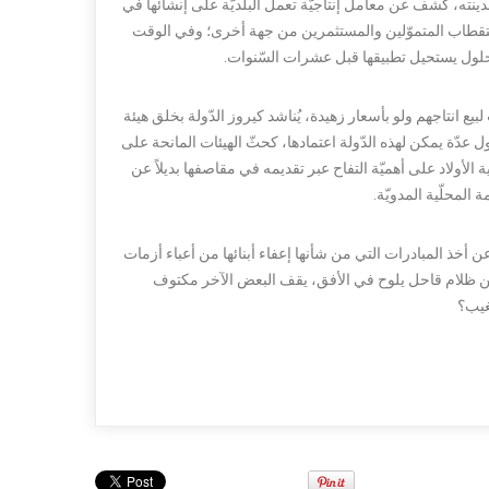
ينته، كشف عن معامل إنتاجيّة تعمل البلديّة على إنشائها في
ستقطاب المتموّلين والمستثمرين من جهة أخرى؛ وفي الوقت
الحلول يستحيل تطبيقها قبل عشرات السّنوات.
ع انتاجهم ولو بأسعار زهيدة، يُناشد كيروز الدّولة بخلق هيئة
$ للصّندوق الواحد، مشيرًا إلى حلول عدّة يمكن لهذه الدّولة اعتمادها، كحثّ الهيئات المانحة على
 الأولاد على أهميّة التفاح عبر تقديمه في مقاصفها بديلاً عن
المحلّية المدويّة.
عن أخذ المبادرات التي من شأنها إعفاء أبنائها من أعباء أزمات
م من ظلام قاحل يلوح في الأفق، يقف البعض الآخر مكتوف
غيب؟