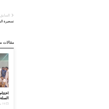
السابق
تسعيرة المو
مقالات م
رئيس بلدية بشري الليلة على
مساهمة طلاب راهبا
شاشة ال MTV
المحبة في توليد الش
وتحريجها
12 ديسمبر, 2016
10 يناير, 2016