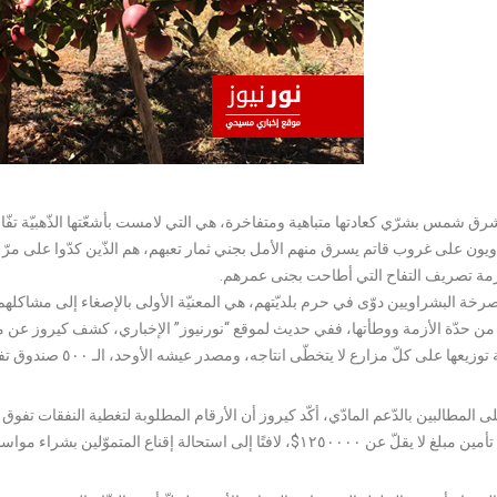
شرق شمس بشرّي كعادتها متباهية ومتفاخرة، هي التي لامست بأشعّتها الذّهبيّة تفّاح
ويون على غروب قاتم يسرق منهم الأمل بجني ثمار تعبهم، هم الذّين كدّوا على مرّ أ
زمة تصريف التفاح التي أطاحت بجنى عمرهم.
خة البشراويين دوّى في حرم بلديّتهم، هي المعنيّة الأولى بالإصغاء إلى مشاكل
 من حدّة الأزمة ووطأتها، ففي حديث لموقع “نورنيوز” الإخباري، كشف كيروز عن مس
زيعها على كلّ مزارع لا يتخطّى انتاجه، ومصدر عيشه الأوحد، الـ ٥٠٠ صندوق تفاح والذي يتّخذ من بشرّي محل سكن دائم.
على المطالبين بالدّعم المادّي، أكّد كيروز أن الأرقام المطلوبة لتغطية النفقات تفو
لّ عن ١٢٥٠٠٠٠$، لافتًا إلى استحالة إقناع المتموّلين بشراء مواسم لا أمل من تصريفها.