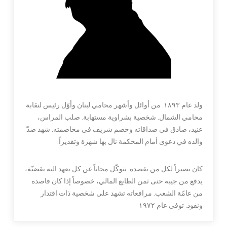
ولد عام ١٨٩٣. من أوائل وأشهر محامي لبنان وأوّل رئيس لنقابة
محامي الشمال. شخصية بشراوية مستهابة. صلب المراس،
عنيد، صادق في صداقاته وخصم شريف في مخاصمته. شهد ضدّ
والده في دعوى أمام المحكمة نال بها شهرة وتقديراً.
كان نصيراً لكل من يقصده. يتوكّل مجاناً عن كل يعهد اليه بقضيّة،
يدفع من جيبه حتى ثمن الطابع المالي، خصوصاً إذا كان قاصده
من عامّة الشعب. مرافعاته تشهد على شخصية ذات اقتدار
ونفوذ. توفي عام ١٩٧٢