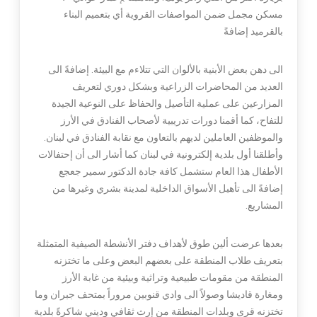
مسكن مجمل ضمن المواصفات القروية أي بتعميم البناء
بالقرميد إضافةً
الى دهن بعض الأبنية بالألوان التي تتلاءم مع البيئة. إضافةً الى
العديد من المحاضرات الزراعية وبشكل دوري لتعريف
المزارعين على عملية التأصيل والحفاظ على النوعية الجيدة
للتفاح، كما أقمنا دورات تدريبية لأصحاب الفنادق في الأرز
والموظفين العاملين لديهم بالتعاون مع نقابة الفنادق في لبنان.
وأطلقنا أول بلدية إلكترونية في لبنان كما أشار الى أن إحتفالات
الأطفال هذا العام ستشمل كافة جادة الدكتور سمير جعجع
إضافةً الى تأهيل الأسواق الداخلية لمدينة بشري وغيرها من
المشاريع.
بعدها عرضت ألين طوق لأهداف دفتر الأنشطة الصيفية المتمثلة
بتعريف طلاب المنطقة على بعضهم البعض وعلى ما تختزنه
المنطقة من مقومات طبيعية وتراثية وبيئية من غابة الأرز
ومغارة قاديشا وصولاً الى وادي قنوبين مروراً بمتحف جبران وما
تختزنه قرى وبلدات المنطقة من إرث ثقافي وديني شاكرةً بلدية