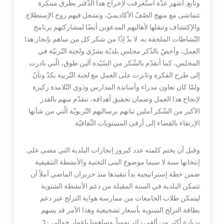
وتابع: أشهر عدّة استُغرقت لإخراج هذا الدّفتر بطرق مبتكرة
تتماشى مع منهج الصّفّ الأكاديميّ، وتشعل فيهم روح الإستطلاع
والإكتشاف وتنقلها لأهاليهم المدعوين أيضًا لمشاركتهم برنامج
النّشاطات الملحقة به. لا بدّ إذًا من شكر كل من ساهم بإنجاز هذا
العمل، وأخصّ بالذّكر مجلس بلديّة بشرّي ولجنة التّربيّة في
المجلس، كما أتقدّم بالشّكر من السّيّدة ألين طوق، الّتي بادرت
إلى طرح الفكرة وثابرت على العمل مع لجنة التّربية بكدّ وتأنّ.
ولمّا كان تعاون مدراء وأساتذة المدارس وذوي التّلامذة ركيزة
لإنجاح هذا العمل وضمان تحقيق أهدافه، نتقدّم منهم بالقدر
الأكبر من الشّكر آملين ثباتهم برسالتهم التّربويّة الّتي من شأنها
الإرتقاء بالقضاء إلى أرقى المستويات الثّقافيّة.
وقبل أن يختم كلمته عدد كيروز إنجازات البلدية التي مضى على
إنتخابها سنة لا سيما موضوع البنى التحتية والأنشطة التثقيفية
ضمن خطة إستراتيجية بدأ تنفيذها منذ حزيران الماضي آملاً أن
تتمكن البلدية في السنة المقبلة من دعم الأنشطة الشتوية
ليتمكن طلاب الجامعات من ممارسة هواية التزلج عبر دعم
بطاقة التزلج السنوية بأسعار تشجيعية وهذا الأمر قد يسهم
بزيارة أكثر من ألفي زائر يومياً. وساهمنا بإعمار حوالي ٦٠