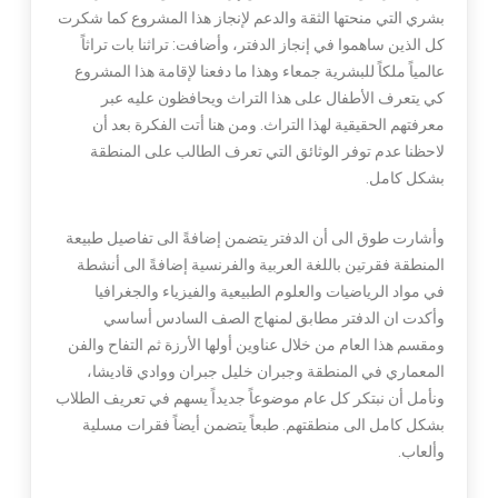
بشري التي منحتها الثقة والدعم لإنجاز هذا المشروع كما شكرت
كل الذين ساهموا في إنجاز الدفتر، وأضافت: تراثنا بات تراثاً
عالمياً ملكاً للبشرية جمعاء وهذا ما دفعنا لإقامة هذا المشروع
كي يتعرف الأطفال على هذا التراث ويحافظون عليه عبر
معرفتهم الحقيقية لهذا التراث. ومن هنا أتت الفكرة بعد أن
لاحظنا عدم توفر الوثائق التي تعرف الطالب على المنطقة
بشكل كامل.
وأشارت طوق الى أن الدفتر يتضمن إضافةً الى تفاصيل طبيعة
المنطقة فقرتين باللغة العربية والفرنسية إضافةً الى أنشطة
في مواد الرياضيات والعلوم الطبيعية والفيزياء والجغرافيا
وأكدت ان الدفتر مطابق لمنهاج الصف السادس أساسي
ومقسم هذا العام من خلال عناوين أولها الأرزة ثم التفاح والفن
المعماري في المنطقة وجبران خليل جبران ووادي قاديشا،
ونأمل أن نبتكر كل عام موضوعاً جديداً يسهم في تعريف الطلاب
بشكل كامل الى منطقتهم. طبعاً يتضمن أيضاً فقرات مسلية
وألعاب.