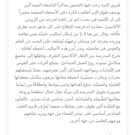
كيروز كلمة رحب فيها بالحضور شاكراً الناشطة البيئية ألين
يوسف طوق التي أطلقت فكرة دفتر الأنشطة الصيفية مشيراً
الى أن التّلميذ في بحث دائم عن نافذة تُخرجه من الرّوتين
الأكاديميّ، مقدّمة له فرصة الإطلاع على كل ما هو جديد بطرق
خلّاقة، وقال: من هنا لا بدّ من إبتكار أساليب علميّة تغني ثقافته
وتزيده معرفة عبر وسائل ترفيهيّة تُشجّعه على البحث عن العلم
والغوص في تفاصيله. ومن أبرز هذه الأساليب أنشطة ثّقافيّة
تخرج المدرسة من الإطار الأكاديميّ الصّرف وتحوّلها إلى مجتمعٍ
متكاملٍ تسوده روح العمل الجماعيّ، يشجّع أفراده على الغوص
في التّحدّيات ومواجهة المشاكل الّتي تعترضهم، مغنيًا مُستقبلهم
بخبرات وتجارب متميّزة؛ أنشطة نجاحها مرهون بتكامل معطياتها
العلميّة والعمليّة، بتنوّع أهدافها وغنى موادها. وانطلاقًا من إيماننا
بضرورة تحويل المدرسة إلى مرآة تنقل جمال منطقتنا وروعة
معالمها الطّبيعيّة والسّياحيّة، أصدر مجلس بلديّة بشرّي، بالتّعاون
مع السّيّدة آلين طوق، دفتر نشاطات صيفية يُعرّف تلاميذ الصّف
السادس أساسي على سحر القضاء من جهة ويزيد ثقافتهم
ووعيهم العلميّ من جهة أخرى.