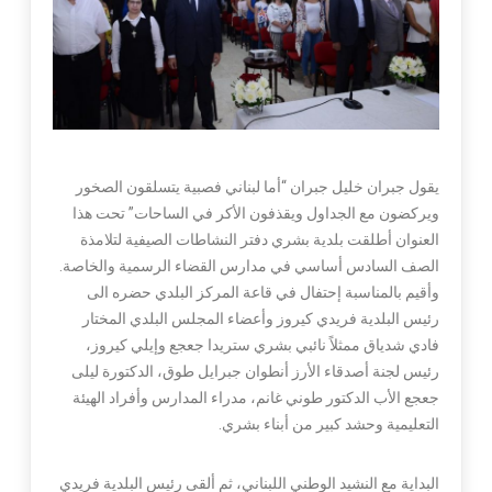
يقول جبران خليل جبران “أما لبناني فصبية يتسلقون الصخور
ويركضون مع الجداول ويقذفون الأكر في الساحات” تحت هذا
العنوان أطلقت بلدية بشري دفتر النشاطات الصيفية لتلامذة
الصف السادس أساسي في مدارس القضاء الرسمية والخاصة.
وأقيم بالمناسبة إحتفال في قاعة المركز البلدي حضره الى
رئيس البلدية فريدي كيروز وأعضاء المجلس البلدي المختار
فادي شدياق ممثلاً نائبي بشري ستريدا جعجع وإيلي كيروز،
رئيس لجنة أصدقاء الأرز أنطوان جبرايل طوق، الدكتورة ليلى
جعجع الأب الدكتور طوني غانم، مدراء المدارس وأفراد الهيئة
التعليمية وحشد كبير من أبناء بشري.
البداية مع النشيد الوطني اللبناني، ثم ألقى رئيس البلدية فريدي