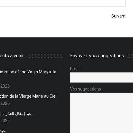
Suivant
nts à venir
Envoyez vos suggestions
Email
mption of the Virgin Mary into
/2026
Vos suggestions
tion de la Vierge Marie au Ciel
/2026
عيد إنتقال العذراء 
/2026
عيد 