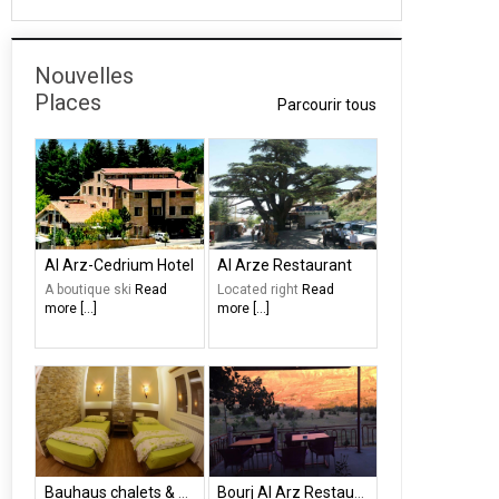
Nouvelles
Places
Parcourir tous
Al Arz-Cedrium Hotel
Al Arze Restaurant
A boutique ski
Read
Located right
Read
more [...]
more [...]
Bauhaus chalets & motel
Bourj Al Arz Restaurant