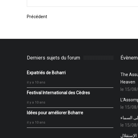
Précédent
Derniers sujets du forum
Évèneme
Expatriés de Bcharri
The Assu
Heaven
il y a 10 ans
le 15/08
Festival International des Cèdres
L’Assomp
il y a 10 ans
le 15/08
Idées pour améliorer Bcharre
إلى السماء
il y a 10 ans
le 15/08
الإستقلال