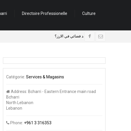
arri
Directoire Professionelle
Culture
حف جبران وقاديشا
مرصد فضائي في الارز؟
Catégorie:
Services & Magasins
Address:
Bcharri - Eastern Entrance main road
Bcharri
North Lebanon
Lebanon
Phone:
+961 3 316353