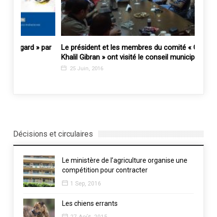
» par
Le président et les membres du comité « Gibran
La mun
Khalil Gibran » ont visité le conseil municipal
M. Ro
25 Juin, 2016
8 Oc
Décisions et circulaires
Le ministère de l’agriculture organise une
compétition pour contracter
1 Sep, 2016
Les chiens errants