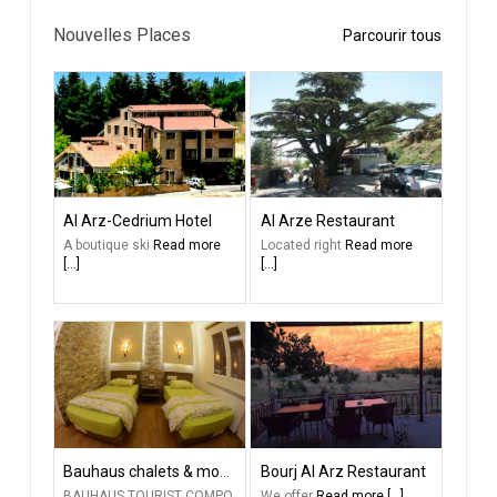
Nouvelles Places
Parcourir tous
Al Arz-Cedrium Hotel
Al Arze Restaurant
A boutique ski
Read more
Located right
Read more
[...]
[...]
Bauhaus chalets & motel
Bourj Al Arz Restaurant
BAUHAUS TOURIST COMPO
We offer
Read more [...]