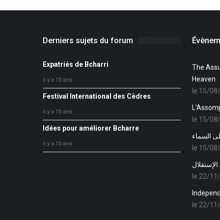
Derniers sujets du forum
Évèneme
Expatriés de Bcharri
The Assu
Heaven
il y a 10 ans
le 15/08
Festival International des Cèdres
L’Assomp
il y a 10 ans
le 15/08
Idées pour améliorer Bcharre
إلى السماء
il y a 10 ans
le 15/08
الإستقلال
le 22/11
Indepen
le 22/11