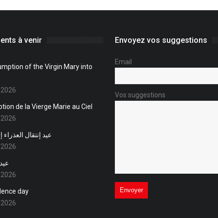
nts à venir
Envoyez vos suggestions
Email
mption of the Virgin Mary into
/2026
Vos suggestions
tion de la Vierge Marie au Ciel
/2026
عيد إنتقال العذراء 
/2026
عيد 
/2026
dence day
/2026