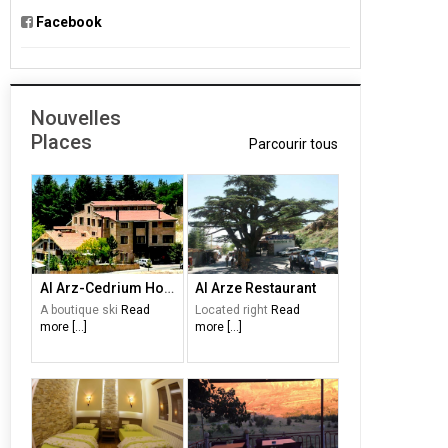
Facebook
Nouvelles
Places
Parcourir tous
Al Arz-Cedrium Hotel
Al Arze Restaurant
A boutique ski
Read
Located right
Read
more [...]
more [...]