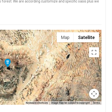
s forest. We are according customize and specific oasis plus we
Map
Satellite
Keyboard shortcuts
Image may be subject to copyright
Terms