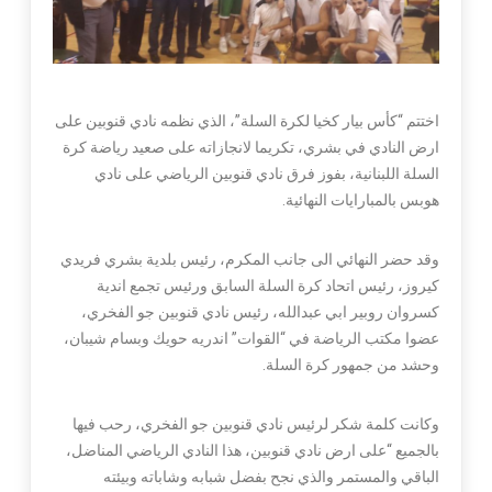
اختتم “كأس بيار كخيا لكرة السلة”، الذي نظمه نادي قنوبين على
ارض النادي في بشري، تكريما لانجازاته على صعيد رياضة كرة
السلة اللبنانية، بفوز فرق نادي قنوبين الرياضي على نادي
هوبس بالمبارايات النهائية.
وقد حضر النهائي الى جانب المكرم، رئيس بلدية بشري فريدي
كيروز، رئيس اتحاد كرة السلة السابق ورئيس تجمع اندية
كسروان روبير ابي عبدالله، رئيس نادي قنوبين جو الفخري،
عضوا مكتب الرياضة في “القوات” اندريه حويك وبسام شيبان،
وحشد من جمهور كرة السلة.
وكانت كلمة شكر لرئيس نادي قنوبين جو الفخري، رحب فيها
بالجميع “على ارض نادي قنوبين، هذا النادي الرياضي المناضل،
الباقي والمستمر والذي نجح بفضل شبابه وشاباته وبيئته