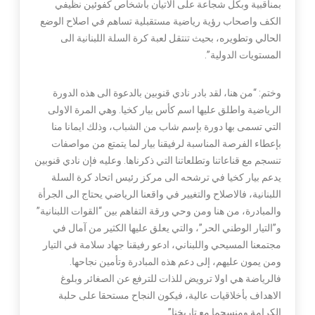
بمناقبية وبكل شجاعة على الاتيان بأشخاص كفوئين نظيفي
الكف واصحاب رؤية رياضية مستقبلية تساهم في اصلاح الوضع
الحالي وتطويره، بحيث تنتقل لعبة كرة السلة اللبنانية الى
المستويات الدولية”.
وختم: “من هنا، لقد بادر نادي قنوبين بالدعوة الى هذه الدورة
الرياضية واطلق عليها اسم كأس بيار كخيا. وهي المرة الاولى
التي تسمى بها دورة بإسم شاب من الشباب، وذلك ايمانا منا
بإعطاء الفرصة المناسبة لرفيقنا بيار لما يتمتع من مواصفات
تنسجم مع قناعاتنا وتطلعاتنا التي ذكرناها. وعليه فإن نادي قنوبين
يدعم بيار كخيا في ترشحه الى مركز رئيس اتحاد كرة السلة
اللبنانية، فالاصلاح والتغيير في واقعنا الرياضي يحتاج الى الجرأة
والمبادرة، من هنا ومن وحي ورقة التفاهم بين “القوات اللبنانية”
و”التيار الوطني الحر”، والتي يعلق عليها الكثير من آمال في
مجتمعنا المسيحي واللبناني، ادعو رفيقنا جهاد سلامة في التيار
ومن يمون عليهم، إلى دعم هذه المبادرة وتأمين نجاحها.
فالرياضة هي اولا ترويض للذات للترفع عن الصغائر وبلوغ
الاهداف بأخلاقيات عالية، فيكون النجاح مستحقا على حلبة
الكرامة ومنسجما مع تاريخنا”.