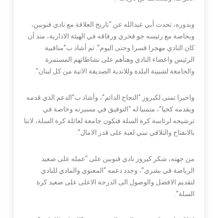
وبدوره، تحدث أبي عبدالله عن “تاريخ العلاقة مع نادي قنوبين،
وبخاصة مع رئيسه جو فخري ورفاقه في الهيئة الادارية، منذ أن
كان النادي مهجرا قسرا وحتى اليوم”. ثم أشاد ب”مناقبية
الرئيس واعضاء النادي وهنأهم على نشاطاتهم المستمرة
والجامعة لشبيبة البلدة وللاندية الصديقة الاتية من كل لبنان”.
واخيرا تمنى لكيروز “النجاح الدائم”، وأشاد ب”الدعم الذي قدمه
ويقدمه كخيا”، متمنيا له “التوفيق في مسيرته وخاصة في
ترشيحه لرئاسة كرة السلة فتكون جامعة لعائلة كرة السلة، لاننا
بالانفتاح والتلاقي نبني لعبة على قدر الامال”.
من جهته، شكر كيروز نادي قنوبين على “عمله على صعيد
الرياضة في بشري”، وجدد دعمه “المعنوي والمادي للنادي
لتقديم الافضل والوصول الى الدرجة الاعلى على صعيد كرة
السلة”.