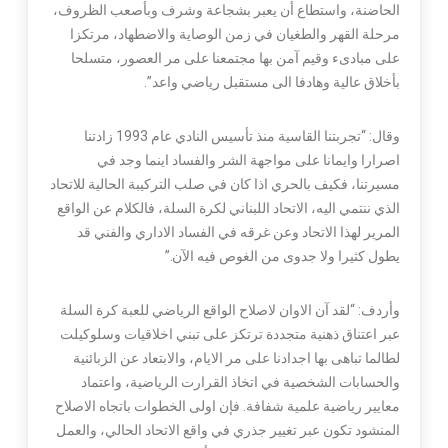
الحاضنة، واستطاع أن يعبر بشجاعة وشرف وبأصعب الظروف،
مرحلة القهر والطغيان في زمن الوصاية والاضطهاد، مرتكزا
على مبادىء وقيم آمن بها مجتمعنا على مر العصور، متسلحا
بأخلاق عالية وهادفا الى مستقبل رياضي واعد”.
وقال: “تجربتنا القاسية منذ تأسيس النادي عام 1993 زادتنا
اصرارا وايمانا على مواجهة الشر والفساد اينما وجد في
مسيرتنا، فكيف بالحري اذا كان في صلب التركيبة الحالية للاتحاد
الذي ننتمي اليه، الاتحاد اللبناني لكرة السلة، فالكلام عن الواقع
المرير لهذا الاتحاد وعن غرقه في الفساد الاداري والفني قد
يطول كثيرا ولا جدوى من الغوص فيه الآن.”
وأردف: “لقد آن الاوان لاصلاح الواقع الرياضي للعبة كرة السلة
عبر اعتناق ذهنية متجددة ترتكز على تبني اخلاقيات وسلوكيلت
لطالما تباهى بها اجدادنا على مر الايام، والابتعاد عن الزبائنية
والحسابات الشخصية في اتخاذ القرارت الرياضية، واعتماد
معايير رياضية علمية شفافة. فإن اولى الخطوات باتجاه الاصلاح
المنشود تكون عبر تغيير جذري في واقع الاتحاد الحالي، والعمل