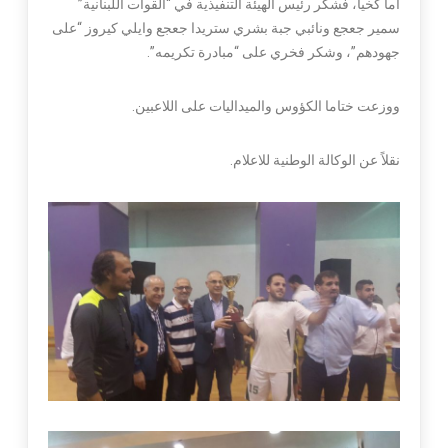
اما كخيا، فشكر رئيس الهيئة التنفيذية في “القوات اللبنانية”
سمير جعجع ونائبي جبة بشري ستريدا جعجع وايلي كيروز “على
جهودهم”، وشكر فخري على “مبادرة تكريمه”.
ووزعت ختاما الكؤوس والميداليات على اللاعبين.
نقلاً عن الوكالة الوطنية للاعلام.