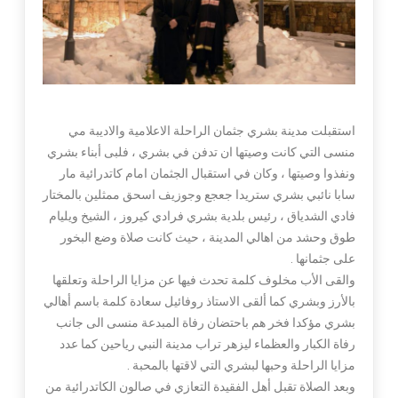
استقبلت مدينة بشري جثمان الراحلة الاعلامية والاديبة مي
منسى التي كانت وصيتها ان تدفن في بشري ، فلبى أبناء بشري
ونفذوا وصيتها ، وكان في استقبال الجثمان امام كاتدرائية مار
سابا نائبي بشري ستريدا جعجع وجوزيف اسحق ممثلين بالمختار
فادي الشدياق ، رئيس بلدية بشري فرادي كيروز ، الشيخ ويليام
طوق وحشد من اهالي المدينة ، حيث كانت صلاة وضع البخور
على جثمانها .
والقى الأب مخلوف كلمة تحدث فيها عن مزايا الراحلة وتعلقها
بالأرز وبشري كما ألقى الاستاذ روفائيل سعادة كلمة باسم أهالي
بشري مؤكدا فخر هم باحتضان رفاة المبدعة منسى الى جانب
رفاة الكبار والعظماء ليزهر تراب مدينة النبي رياحين كما عدد
مزايا الراحلة وحبها لبشري التي لاقتها بالمحبة .
وبعد الصلاة تقبل أهل الفقيدة التعازي في صالون الكاتدرائية من