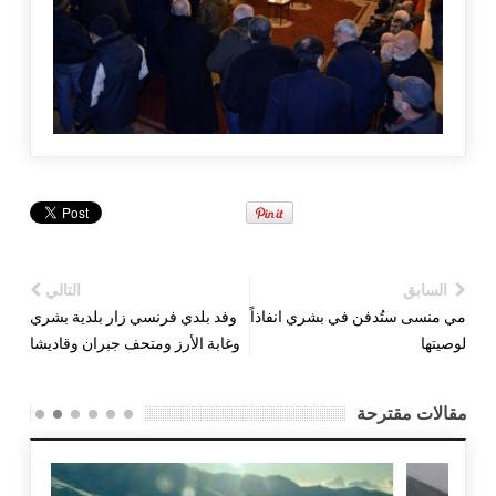
السابق
التالي
مي منسى ستُدفن في بشري انفاذاً
وفد بلدي فرنسي زار بلدية بشري
لوصيتها
وغابة الأرز ومتحف جبران وقاديشا
مقالات مقترحة