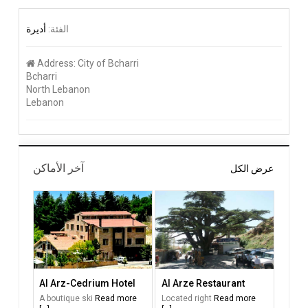
الفئة:
أديرة
Address:
City of Bcharri
Bcharri
North Lebanon
Lebanon
آخر الأماكن
عرض الكل
Al Arz-Cedrium Hotel
Al Arze Restaurant
A boutique ski
Read more
Located right
Read more