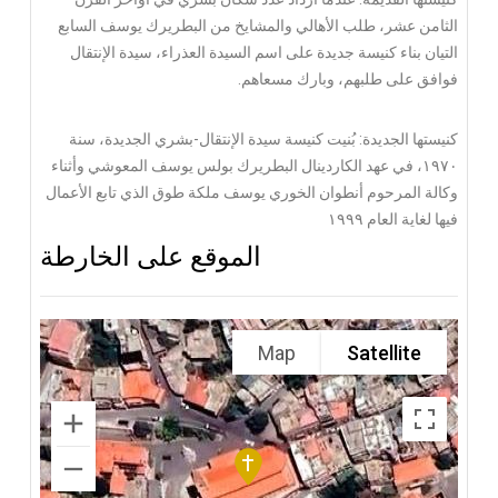
الثامن عشر، طلب الأهالي والمشايخ من البطريرك يوسف السابع
التيان بناء كنيسة جديدة على اسم السيدة العذراء، سيدة الإنتقال
فوافق على طلبهم، وبارك مسعاهم.
كنيستها الجديدة: بُنيت كنيسة سيدة الإنتقال-بشري الجديدة، سنة
١٩٧٠، في عهد الكاردينال البطريرك بولس يوسف المعوشي وأثناء
وكالة المرحوم أنطوان الخوري يوسف ملكة طوق الذي تابع الأعمال
فيها لغاية العام ١٩٩٩
الموقع على الخارطة
Map
Satellite