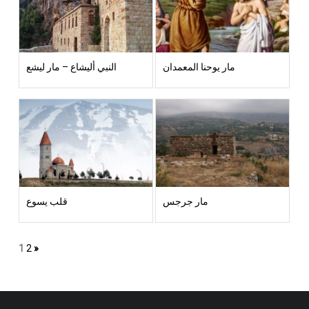
مار يوحنا المعمدان
النبي أليشاع – مار ليشع
مار جرجس
قلب يسوع
1
2
»