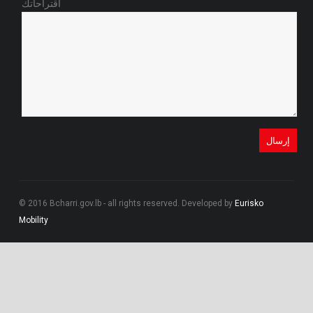
اقتراحاتك
© 2016 Bcharri.gov.lb - all rights reserved. Developed by
Eurisko
Mobility