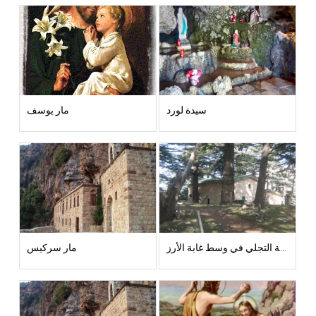
سيدة لورد
مار يوسف
كنيسة التجلي في وسط غابة الأرز
مار سركيس