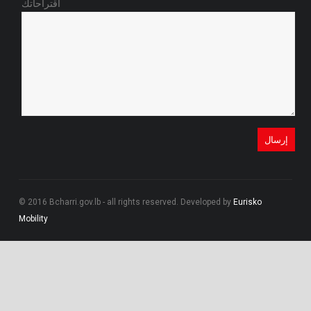
اقتراحاتك
© 2016 Bcharri.gov.lb - all rights reserved. Developed by
Eurisko
Mobility