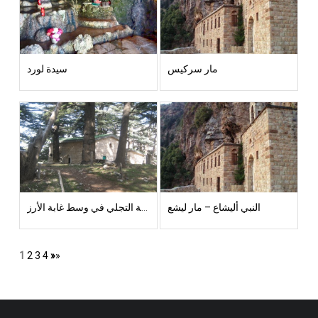
مار سركيس
سيدة لورد
النبي أليشاع – مار ليشع
كنيسة التجلي في وسط غابة الأرز
1
2
3
4
»
»