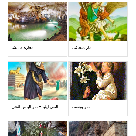
مار ميخائيل
مغارة قاديشا
مار يوسف
النبي ايليا – مار الياس الحي