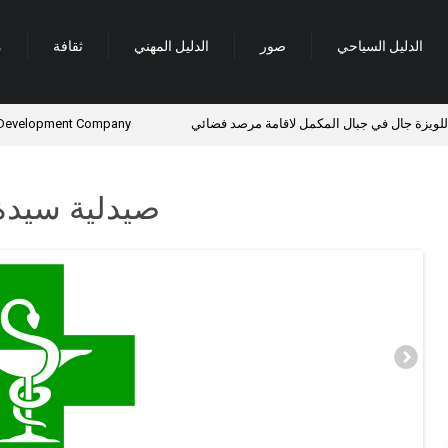
الدليل السياحي
صور
الدليل المهني
ثقافة
م
يزة جال في جبال المكمل لاقامة مرصد فضائي
 and Development Company
صيدلية سيد