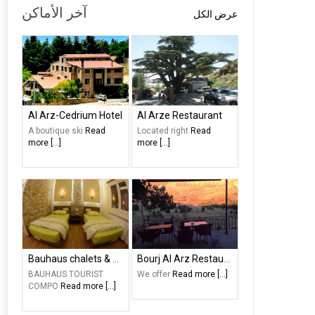
آخر الأماكن
عرض الكل
Al Arz-Cedrium Hotel
Al Arze Restaurant
A boutique ski
Read
Located right
Read
more [...]
more [...]
Bauhaus chalets & motel
Bourj Al Arz Restaurant
BAUHAUS TOURIST
We offer
Read more [...]
COMPO
Read more [...]