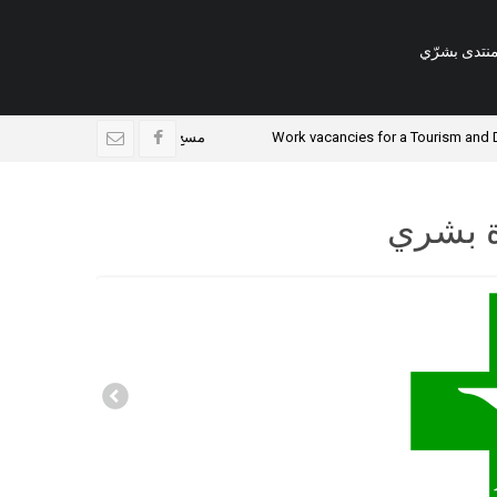
نتدى بشرّي
Work vacancies for a Tourism
مسح القوى العاملة والأوضاع المعيشية 
ة بشري