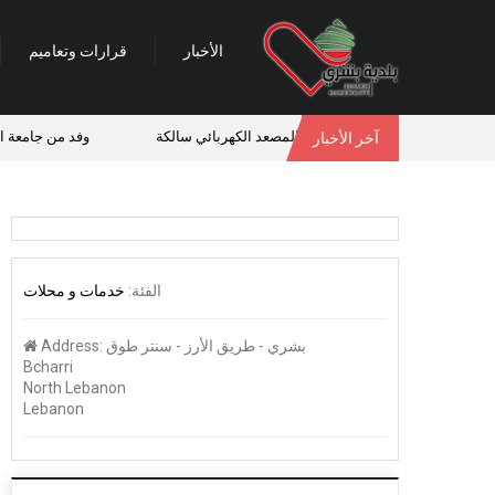
الأخبار
قرارات وتعاميم
ها
طريق بشري – المصعد الكهربائي سالكة
وفد من جامعة اللو
آخر الأخبار
الفئة:
خدمات و محلات
بشري - طريق الأرز - سنتر طوق
Address:
Bcharri
North Lebanon
Lebanon