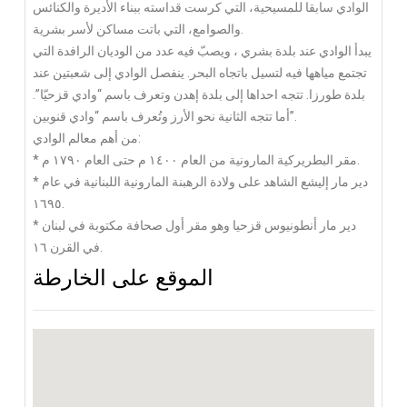
الوادي سابقا للمسيحية، التي كرست قداسته ببناء الأديرة والكنائس
والصوامع، التي باتت مساكن لأسر بشرية.
يبدأ الوادي عند بلدة بشري ، ويصبّ فيه عدد من الوديان الرافدة التي
تجتمع مياهها فيه لتسيل باتجاه البحر. ينفصل الوادي إلى شعبتين عند
بلدة طورزا. تتجه احداها إلى بلدة إهدن وتعرف باسم “وادي قزحيّا”.
أما تتجه الثانية نحو الأرز وتُعرف باسم “وادي قنوبين”.
‎من أهم معالم الوادي:
* مقر البطريركية المارونية من العام ١٤٠٠ م حتى العام ١٧٩٠ م.
* دير مار إليشع الشاهد على ولادة الرهبنة المارونية اللبنانية في عام
١٦٩٥.
* دير مار أنطونيوس قزحيا وهو مقر أول صحافة مكتوبة في لبنان
في القرن ١٦.
الموقع على الخارطة