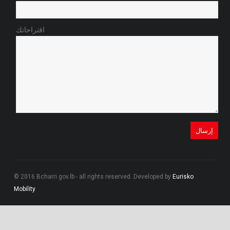
اقتراحاتك
© 2016 Bcharri.gov.lb - all rights reserved. Developed by
Eurisko
Mobility