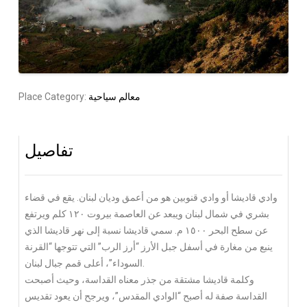
معالم سياحية
Place Category:
تفاصيل
وادي قاديشا أو وادي قنوبين هو من أعمق وديان لبنان. يقع في قضاء
بشري في شمال لبنان ويبعد عن العاصمة بيروت ١٢٠ كلم ويرتفع
عن سطح البحر ١٥٠٠ م. سمي قاديشا نسبة إلى نهر قاديشا الذي
ينبع من مغارة في أسفل جبل الأرز “أرز الرب” التي تتوجها “القرنة
السوداء”، أعلى قمم جبال لبنان.
القداسة صفة له أصبح “الوادي المقدس”، ويرجح أن يعود تقديس