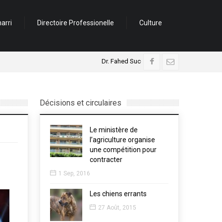
arri
Directoire Professionelle
Culture
Dr. Fahed Succar
La municipalité de
Décisions et circulaires
Le ministère de
l’agriculture organise
une compétition pour
contracter
1 Sep, 2016
Les chiens errants
27 Août, 2015