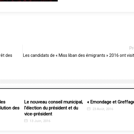
Pr
rêt des
Les candidats de « Miss liban des émigrants » 2016 ont visi
s
Le nouveau conseil municipal,
« Emondage et Greffage 
tion des
l’élection du président et du
23 Août, 2016
vice-président
13 Juin, 2016