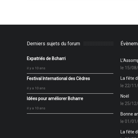
Derniers sujets du forum
Évèneme
Expatriés de Bcharri
L’Assomp
le 15/08
il y a 10 ans
La fête 
Festival International des Cèdres
le 22/11
il y a 10 ans
Noël
Idées pour améliorer Bcharre
le 25/12
il y a 10 ans
Bonne a
le 01/01
La fête 