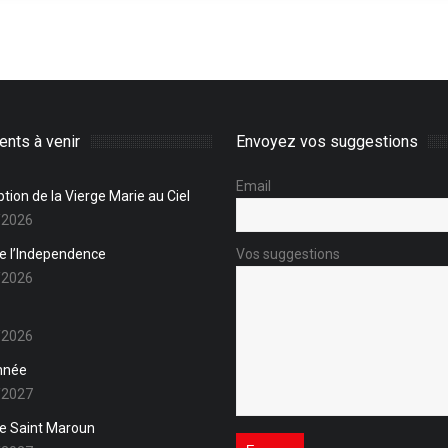
nts à venir
Envoyez vos suggestions
Email
tion de la Vierge Marie au Ciel
/2026
de l’Independence
Vos suggestions
/2026
/2026
nnée
/2027
de Saint Maroun