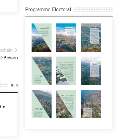
Programme Electoral
ochain
té Bcharri
»
Salma Hayek visite Bcharri
Vallée de Qadisha
26 Avr, 2015
1 Jan, 2015