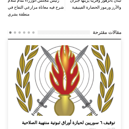
لبنان بالزهور وقريباً يزيّنها جبران
رئيس مجلس الوزراء تمام سلام
والأرز ورموز الحضارة الفينيقية
شرح فيه معاناة مزارعي التفاح في
منطقة بشري
مقالات مقترحة
٢
توقيف ٦ سوريين لحيازة أوراق ثبوتية منتهية الصلاحية