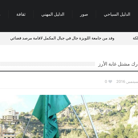
الدليل السياحي
صور
الدليل المهني
ثقافة
م
ن جامعة اللويزة جال في جبال المكمل لاقامة مرصد فضائي
مسح القوى العا
رك مشتل غابة الأرز
0