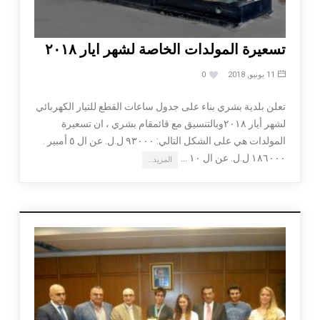
تسعيرة المولدات الخاصة لشهر ايار ٢٠١٨
11 يونيو, 2018
0
تعلن بلدية بشري بناء على جدول ساعات القطع للتيار الكهربائي
لشهر أيار ٢٠١٨وبالتنسيق مع قائمقام بشري ، ان تسعيرة
المولدات هي على الشكل التالي: ٩٣٠٠٠ ل.ل. عن ال ٥ أمبير .
١٨٦٠٠٠ ل.ل. عن ال ١٠ …
المزيد…