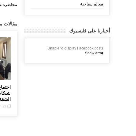
معالم سياحية
محاضرة عن 
مقالات م
أخبارنا على فايسبوك
Unable to display Facebook posts.
Show error
دية بشري احتفلت بعيد البربارة
جدول ساعات القطع للتيار
اجتما
الكهربائي لشهر آب ٢٠١٧
شبكات
5 ديسمبر, 2016
الشفة
5 سبتمبر, 2017
21 أكتوبر, 2016