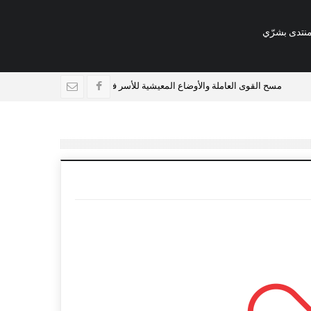
نتدى بشرّي
مسح القوى العاملة والأوضاع المعيشية للأسر في لبنان
فرص عمل في 