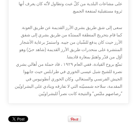
على مشاعات البلدية من كلّ عبث وتطاول لأنّه كان يعرف أنها
ثروة مستقبلية لمنفعة الجميع.
سعى إلى شق طريق بشري الأرز القديمة عن طريق العونة.
كما قام بتحريج المنطقة الممتدّة من طريق بشري إلى شفق
الأرز حيث كان يدفع للشّبان من جيبه. واستمرّ برعاية الأشجار
المنتشرة على منحدرات طريق الأرز القديمة (شاهد حيّ) وهو
أوّل من قدّر واهتمّ بمغارة قاديشا.
تمتّع بروح القيادة، ففي العام ١٩٢٩ ، قاد حملة من أهالي بشري
نصرة للشيخ شبل عيسى الخوري في طرابلس حيث جابهوا
الجيش الفرنسي والسنغالي. وكان الخوري أنطونيوس في
المقدمة، سلاحه شمسيّته التي لا تفارقه وينادي على البشراويّين
“رصاصهم ملبّس” والنتيجة كانت نصراً للبشراويّين