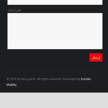
اقتراحاتك
© 2016 Bcharri.gov.lb - all rights reserved. Developed by
Eurisko
Mobility