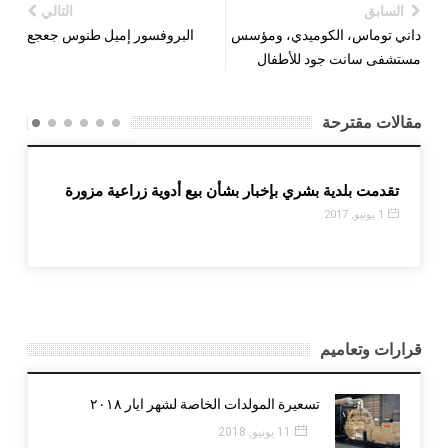
السابق
التالي
داني توماس، الكوميدي، ومؤسس
البروفسور إميل طنوس جعجع
مستشفى سانت جود للأطفال
مقالات مقترحة
زارعي
تقدمت بلدية بشري بإخبار بشأن بيع أدوية زراعية مزورة
1 يونيو, 2017
قرارات وتعاميم
تسعيرة المولدات الخاصة لشهر ايار ٢٠١٨
11 يونيو, 2018